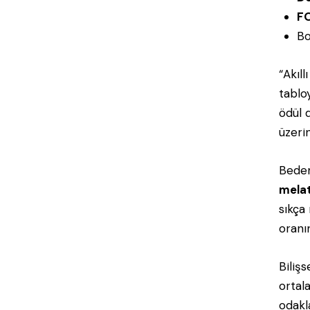
F
Bo
“Akıl
tablo
ödül 
üzeri
Beden
mela
sıkça
oranı
Biliş
orta
odakl