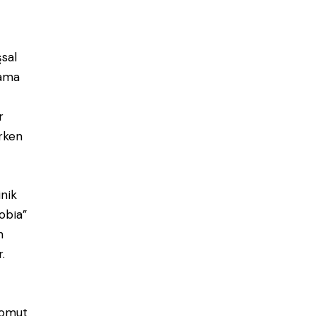
şsal
lama
r
Erken
inik
obia”
n
r.
omut