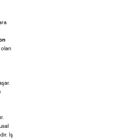
ara
on
 olan
 aşar.
u
r.
usal
ir. İş