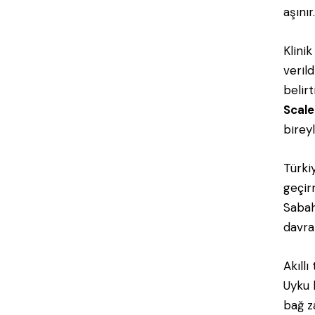
aşınır
Klinik
veril
belir
Scale
birey
Türki
geçir
Sabah
davran
Akıllı
Uyku k
bağ z