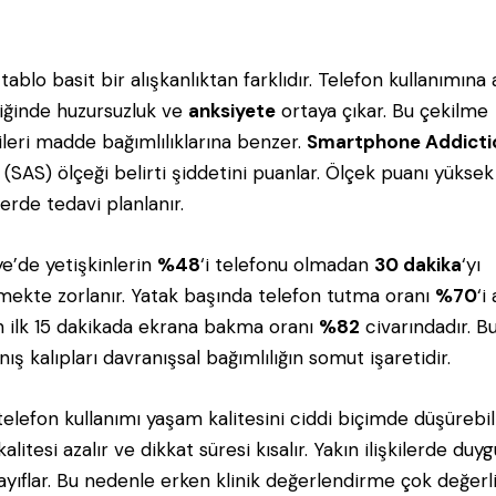
.
 tablo basit bir alışkanlıktan farklıdır. Telefon kullanımına 
diğinde huzursuzluk ve
anksiyete
ortaya çıkar. Bu çekilme
tileri madde bağımlılıklarına benzer.
Smartphone Addicti
(SAS) ölçeği belirti şiddetini puanlar. Ölçek puanı yüksek
lerde tedavi planlanır.
ye’de yetişkinlerin
%48
‘i telefonu olmadan
30 dakika
‘yı
mekte zorlanır. Yatak başında telefon tutma oranı
%70
‘i
 ilk 15 dakikada ekrana bakma oranı
%82
civarındadır. B
ış kalıpları davranışsal bağımlılığın somut işaretidir.
 telefon kullanımı yaşam kalitesini ciddi biçimde düşürebili
alitesi azalır ve dikkat süresi kısalır. Yakın ilişkilerde duyg
ayıflar. Bu nedenle erken klinik değerlendirme çok değerlid