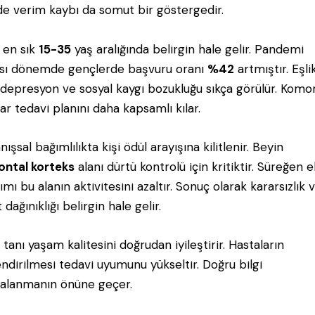
de verim kaybı da somut bir göstergedir.
 en sık
15-35
yaş aralığında belirgin hale gelir. Pandemi
sı dönemde gençlerde başvuru oranı
%42
artmıştır. Eşli
depresyon ve sosyal kaygı bozukluğu sıkça görülür. Komo
lar tedavi planını daha kapsamlı kılar.
ışsal bağımlılıkta kişi ödül arayışına kilitlenir. Beyin
ontal korteks
alanı dürtü kontrolü için kritiktir. Süreğen 
ımı bu alanın aktivitesini azaltır. Sonuç olarak kararsızlık 
 dağınıklığı belirgin hale gelir.
 tanı yaşam kalitesini doğrudan iyileştirir. Hastaların
lendirilmesi tedavi uyumunu yükseltir. Doğru bilgi
alanmanın önüne geçer.