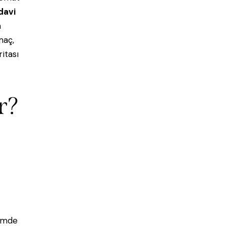
davi
n
maç,
itası
r?
çimde