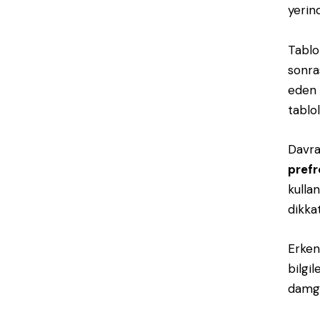
yerin
Tablo
sonra
eden 
tablo
Davran
prefr
kullan
dikkat
Erken
bilgi
damg