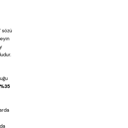
” sözü
Beyin
y
udur.
luğu
%35
larda
nda