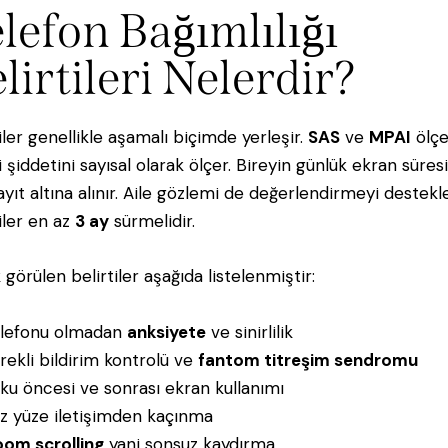
lefon Bağımlılığı
lirtileri Nelerdir?
tiler genellikle aşamalı biçimde yerleşir.
SAS
ve
MPAI
ölçe
i şiddetini sayısal olarak ölçer. Bireyin günlük ekran süresi
kayıt altına alınır. Aile gözlemi de değerlendirmeyi destekle
tiler en az
3 ay
sürmelidir.
 görülen belirtiler aşağıda listelenmiştir:
lefonu olmadan
anksiyete
ve sinirlilik
rekli bildirim kontrolü ve
fantom titreşim sendromu
ku öncesi ve sonrası ekran kullanımı
z yüze iletişimden kaçınma
om scrolling
yani sonsuz kaydırma