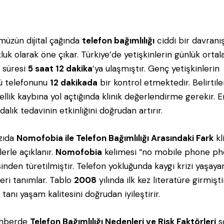
üzün dijital çağında
telefon bağımlılığı
ciddi bir davranı
luk olarak öne çıkar. Türkiye’de yetişkinlerin günlük orta
 süresi
5 saat 12 dakika
‘ya ulaşmıştır. Genç yetişkinlerin
‘ü telefonunu
12 dakikada
bir kontrol etmektedir. Belirtile
sellik kaybına yol açtığında klinik değerlendirme gerekir. 
dalık tedavinin etkinliğini doğrudan artırır.
zıda
Nomofobia ile Telefon Bağımlılığı Arasındaki Fark
kl
lerle açıklanır.
Nomofobia
kelimesi “no mobile phone ph
sinden türetilmiştir. Telefon yokluğunda kaygı krizi yaşaya
leri tanımlar. Tablo
2008
yılında ilk kez literatüre girmişti
 tanı yaşam kalitesini doğrudan iyileştirir.
ehberde
Telefon Bağımlılığı Nedenleri ve Risk Faktörleri
s