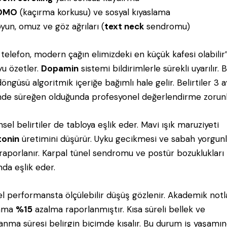
OMO
(kaçırma korkusu) ve sosyal kıyaslama
yun, omuz ve göz ağrıları (
text neck
sendromu)
lı telefon, modern çağın elimizdeki en küçük kafesi olabilir
yu özetler.
Dopamin
sistemi bildirimlerle sürekli uyarılır. 
döngüsü algoritmik içeriğe bağımlı hale gelir. Belirtiler 3 a
nde süreğen olduğunda profesyonel değerlendirme zorunl
sel belirtiler de tabloya eşlik eder. Mavi ışık maruziyeti
tonin
üretimini düşürür. Uyku gecikmesi ve sabah yorgun
 raporlanır. Karpal tünel sendromu ve postür bozuklukları
nda eşlik eder.
sel performansta ölçülebilir düşüş gözlenir. Akademik not
lama
%15
azalma raporlanmıştır. Kısa süreli bellek ve
anma süresi belirgin biçimde kısalır. Bu durum iş yaşamı