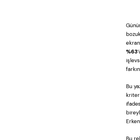
Günüm
bozuk
ekran
%63
işlev
farkın
Bu ya
kriter
ifade
birey
Erken
Bu r