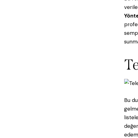
veril
Yönte
profe
sempt
sunma
Te
Bu du
gelme
liste
değerl
edeme