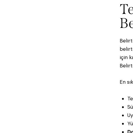
Te
Be
Belir
belirt
için 
Belir
En sık
Te
Sü
Uy
Yü
Do